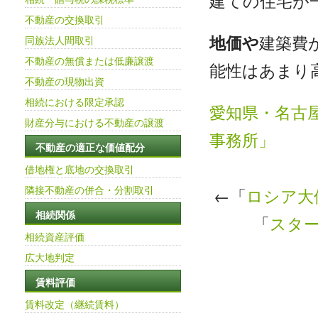
建ての住宅が
不動産の交換取引
地価や
建築費
同族法人間取引
不動産の無償または低廉譲渡
能性はあまり
不動産の現物出資
相続における限定承認
愛知県・名古
財産分与における不動産の譲渡
事務所」
不動産の適正な価値配分
借地権と底地の交換取引
隣接不動産の併合・分割取引
←「
ロシア大
相続関係
「
スタ
相続資産評価
広大地判定
賃料評価
賃料改定（継続賃料）