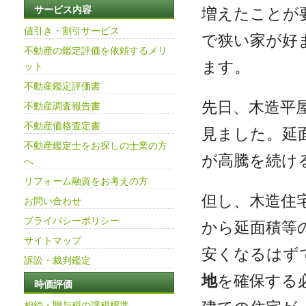
増えたことが
サービス内容
値引き・割引サービス
で狭い家が好
不動産の鑑定評価を依頼するメリ
ます。
ット
不動産鑑定評価書
先日、木造平
不動産調査報告書
不動産価格査定書
見ました。延
不動産鑑定士をお探しの士業の方
が高騰を続け
へ
リフォーム融資をお考えの方
但し、木造住
お問い合わせ
プライバシーポリシー
から延面積等
サイトマップ
安くなるはず
訴訟・裁判鑑定
地
を確保する
時価評価
相続・贈与税の課税標準