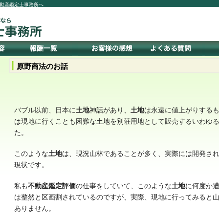
動産鑑定士事務所へ
原野商法のお話
バブル以前、日本に
土地
神話があり、
土地
は永遠に値上がりする
は現地に行くことも困難な土地を別荘用地として販売するいわゆ
た。
このような
土地
は、現況山林であることが多く、実際には開発さ
現状です。
私も
不動産鑑定評価
の仕事をしていて、このような
土地
に何度か
は整然と区画割されているのですが、実際、現地に行ってみると
ありません。