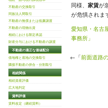
同様、
家賃
が
不動産の交換取引
が危惧されま
同族法人間取引
不動産の無償または低廉譲渡
愛知県・名古
不動産の現物出資
相続における限定承認
事務所」
財産分与における不動産の譲渡
不動産の適正な価値配分
←「
前面道路
借地権と底地の交換取引
隣接不動産の併合・分割取引
相続関係
相続資産評価
広大地判定
賃料評価
賃料改定（継続賃料）