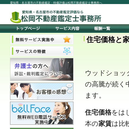
愛知県・名古屋市の不動産鑑定・時価評価は松岡不動産鑑定士事務所へ
住宅価格と
ウッドショッ
の高騰が続く
ます。
住宅価格
をは
本の
家賃
は比