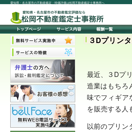
愛知県・名古屋市の不動産鑑定・時価評価は松岡不動産鑑定士事務所へ
３Dプリン
最近、３Dプ
造業はもちろ
味でフィギア
を販売する人
以前のプリン