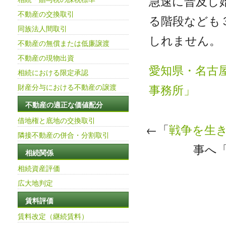
急速に普及し
不動産の交換取引
る階段なども
同族法人間取引
しれません。
不動産の無償または低廉譲渡
不動産の現物出資
愛知県・名古
相続における限定承認
事務所」
財産分与における不動産の譲渡
不動産の適正な価値配分
借地権と底地の交換取引
←「
戦争を生
隣接不動産の併合・分割取引
事へ
相続関係
相続資産評価
広大地判定
賃料評価
賃料改定（継続賃料）