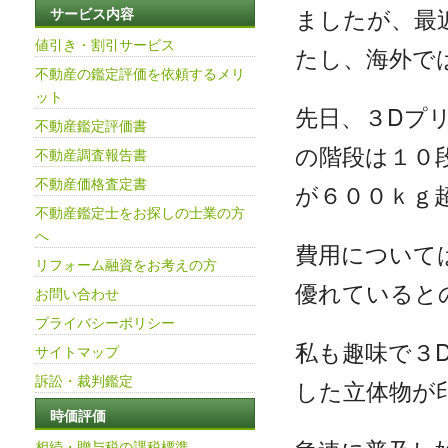
ましたが、最
サービス内容
値引き・割引サービス
たし、海外で
不動産の鑑定評価を依頼するメリ
ット
先日、３Dプ
不動産鑑定評価書
の階段は１０
不動産調査報告書
不動産価格査定書
が６００ｋｇ
不動産鑑定士をお探しの士業の方
へ
費用について
リフォーム融資をお考えの方
優れていると
お問い合わせ
プライバシーポリシー
私も趣味で３
サイトマップ
訴訟・裁判鑑定
した立体物が
時価評価
相続・贈与税の課税標準