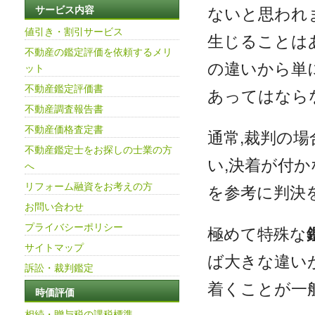
ないと思われ
サービス内容
値引き・割引サービス
生じることは
不動産の鑑定評価を依頼するメリ
の違いから単
ット
不動産鑑定評価書
あってはなら
不動産調査報告書
不動産価格査定書
通常,裁判の
不動産鑑定士をお探しの士業の方
い,決着が付
へ
リフォーム融資をお考えの方
を参考に判決
お問い合わせ
プライバシーポリシー
極めて特殊な
サイトマップ
ば大きな違い
訴訟・裁判鑑定
着くことが一
時価評価
相続・贈与税の課税標準