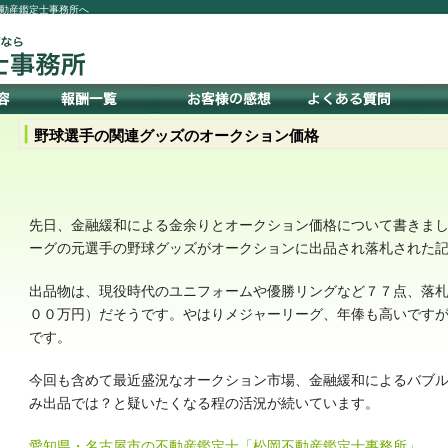
動産鑑定士事務所へ
野球選手の関連グッズのオークション価格
先日、金融緩和による金余りとオークション価格について書きま
ーグの元選手の野球グッズがオークションに出品され落札された
出品物は、現役時代のユニフォームや優勝リングなど７７点、落
００万円）だそうです。やはりメジャーリーグ、年俸も高いです
です。
今回も含めて最近盛況なオークション市場、金融緩和によるバブ
み出品では？と疑いたくなる程の活況が続いています。
愛知県・名古屋市の不動産鑑定士「松岡不動産鑑定士事務所」