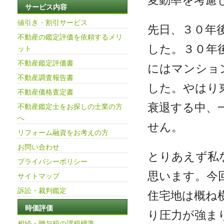
サービス内容
値引き・割引サービス
先日、３０年
不動産の鑑定評価を依頼するメリ
した。３０年
ット
不動産鑑定評価書
にはマンショ
不動産調査報告書
した。やはり
不動産価格査定書
衰退する中、
不動産鑑定士をお探しの士業の方
へ
せん。
リフォーム融資をお考えの方
お問い合わせ
とりあえず私
プライバシーポリシー
思います。今
サイトマップ
訴訟・裁判鑑定
住宅地は概ね
時価評価
り圧力が強ま
相続・贈与税の課税標準