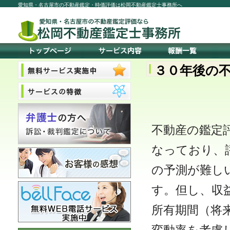
愛知県・名古屋市の不動産鑑定・時価評価は松岡不動産鑑定士事務所へ
３０年後の
不動産の鑑定
なっており、
の予測が難し
す。但し、収
所有期間（将
変動率を考慮