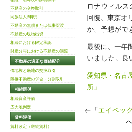
ロナウィルス
不動産の交換取引
回復、東京オ
同族法人間取引
不動産の無償または低廉譲渡
か。予想がで
不動産の現物出資
相続における限定承認
最後に、一年
財産分与における不動産の譲渡
いました。良
不動産の適正な価値配分
借地権と底地の交換取引
愛知県・名古
隣接不動産の併合・分割取引
所」
相続関係
相続資産評価
広大地判定
←「
エイベッ
賃料評価
賃料改定（継続賃料）