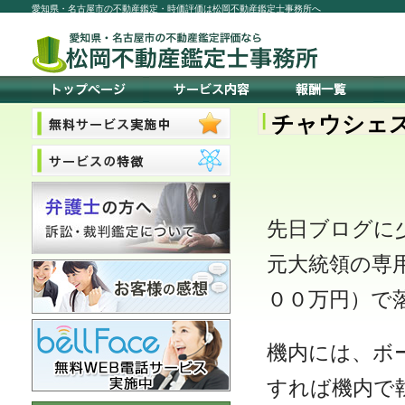
愛知県・名古屋市の不動産鑑定・時価評価は松岡不動産鑑定士事務所へ
チャウシェ
先日ブログに
元大統領の専
００万円）で
機内には、ボ
すれば機内で