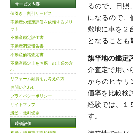
るので、日照
サービス内容
値引き・割引サービス
になるので、
不動産の鑑定評価を依頼するメリ
敷地に車を２
ット
不動産鑑定評価書
となることも
不動産調査報告書
不動産価格査定書
旗竿地の鑑定
不動産鑑定士をお探しの士業の方
介査定で用い
へ
リフォーム融資をお考えの方
からのヒヤリ
お問い合わせ
価率を比較検
プライバシーポリシー
経験では、１
サイトマップ
訴訟・裁判鑑定
す。
時価評価
相続・贈与税の課税標準