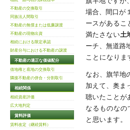
旗竿地ですが
不動産の交換取引
場合、間口が
同族法人間取引
ースがあるこ
不動産の無償または低廉譲渡
満たさない
土
不動産の現物出資
相続における限定承認
ーチ、無道路
財産分与における不動産の譲渡
ことになりま
不動産の適正な価値配分
借地権と底地の交換取引
なお、旗竿地
隣接不動産の併合・分割取引
加えて、奥ま
相続関係
聴いたことが
相続資産評価
広大地判定
なるものなの
賃料評価
と思います。
賃料改定（継続賃料）