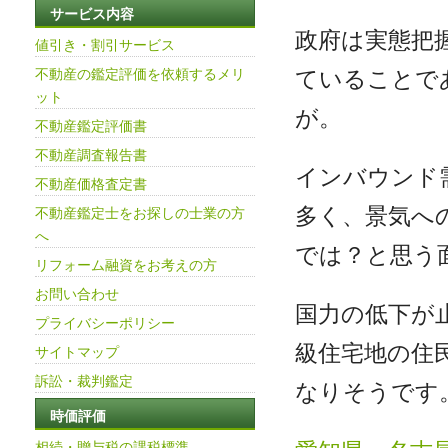
サービス内容
政府は実態把
値引き・割引サービス
ていることで
不動産の鑑定評価を依頼するメリ
ット
が。
不動産鑑定評価書
不動産調査報告書
インバウンド
不動産価格査定書
多く、景気へ
不動産鑑定士をお探しの士業の方
へ
では？と思う
リフォーム融資をお考えの方
お問い合わせ
国力の低下が
プライバシーポリシー
級住宅地の住
サイトマップ
訴訟・裁判鑑定
なりそうです
時価評価
相続・贈与税の課税標準