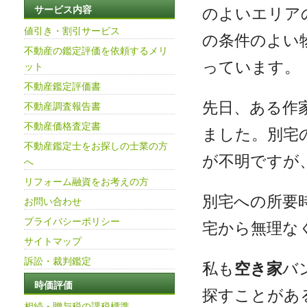
のよいエリア
サービス内容
値引き・割引サービス
の条件のよい
不動産の鑑定評価を依頼するメリ
っています。
ット
不動産鑑定評価書
先日、ある作
不動産調査報告書
不動産価格査定書
ました。別宅
不動産鑑定士をお探しの士業の方
が不明ですが
へ
リフォーム融資をお考えの方
別宅への所要
お問い合わせ
プライバシーポリシー
宅から無理な
サイトマップ
訴訟・裁判鑑定
私も
空き家
バ
時価評価
探すことがあ
相続・贈与税の課税標準