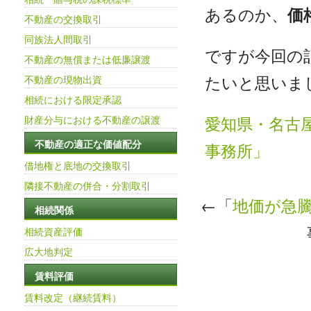
あるのか、
価
不動産の交換取引
同族法人間取引
ですが今回の
不動産の無償または低廉譲渡
たいと思いま
不動産の現物出資
相続における限定承認
愛知県・名古
財産分与における不動産の譲渡
不動産の適正な価値配分
事務所」
借地権と底地の交換取引
隣接不動産の併合・分割取引
←「
地価が急
相続関係
相続資産評価
広大地判定
賃料評価
賃料改定（継続賃料）