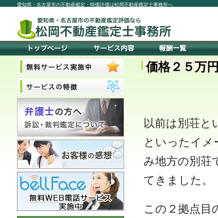
愛知県・名古屋市の不動産鑑定・時価評価は松岡不動産鑑定士事務所へ
価格２５万
以前は別荘と
といったイメ
み地方の別荘
てきました。
この２拠点目