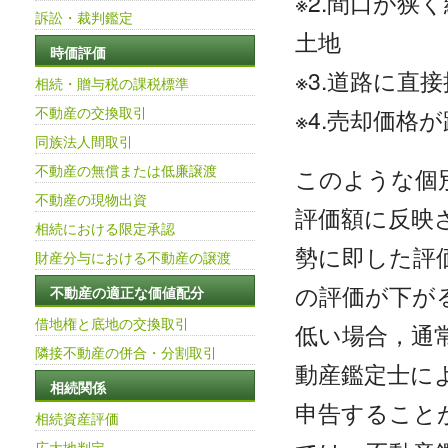
※2.間口が
訴訟・裁判鑑定
土地
時価評価
※3.道路に直
相続・贈与税の課税標準
不動産の交換取引
※4.売却価
同族法人間取引
不動産の無償または低廉譲渡
このような個
不動産の現物出資
評価額に反映
相続における限定承認
勢に即した評
財産分与における不動産の譲渡
の評価が下が
不動産の適正な価値配分
借地権と底地の交換取引
低い場合，通
隣接不動産の併合・分割取引
動産鑑定士に
相続関係
申告すること
相続資産評価
広大地判定