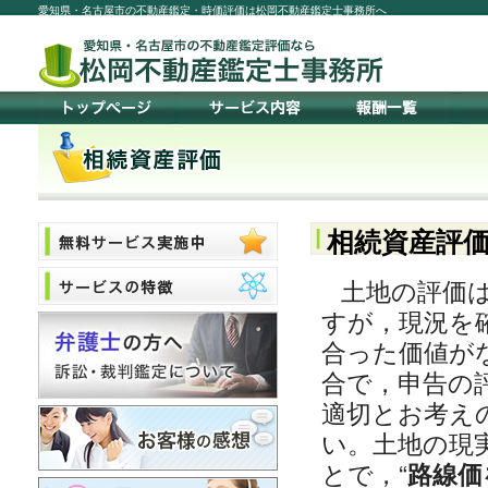
愛知県・名古屋市の不動産鑑定・時価評価は松岡不動産鑑定士事務所へ
相続資産評
土地の評価は
すが，現況を
合った価値が
合で，申告の
適切とお考え
い。土地の現
とで，“
路線価