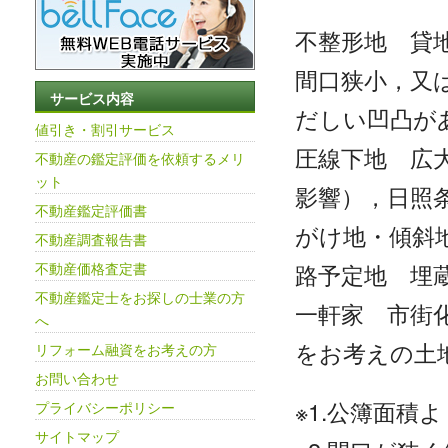
不整形地 貸
間口狭小，又
サービス内容
だしい凹凸が
値引き・割引サービス
圧線下地 広
不動産の鑑定評価を依頼するメリ
ット
影響），日照
不動産鑑定評価書
がけ地・傾斜地
不動産調査報告書
不動産価格査定書
路予定地 埋
不動産鑑定士をお探しの士業の方
一軒家 市街
へ
をお考えの土地
リフォーム融資をお考えの方
お問い合わせ
※1.公簿面積
プライバシーポリシー
サイトマップ